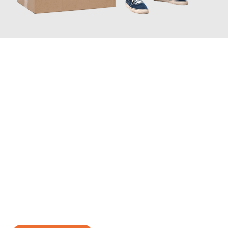
JETZT ANFRAGEN
Erleben Sie mit Umzugsmeister Richter Ingolstadt, wie
einfach
und stressfrei Ihr Umzug Ingolstadt Tartu
sein kann. Unser
Expertenteam steht bereit, um Ihnen einen reibungslosen
Übergang in Ihr neues Zuhause zu garantieren.
Jetzt
unverbindliches Angebot
erhalten &
100€ sparen: