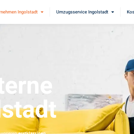
nehmen Ingolstadt
Umzugsservice Ingolstadt
Kos
erne
lstadt
e unseren
erstklassigen