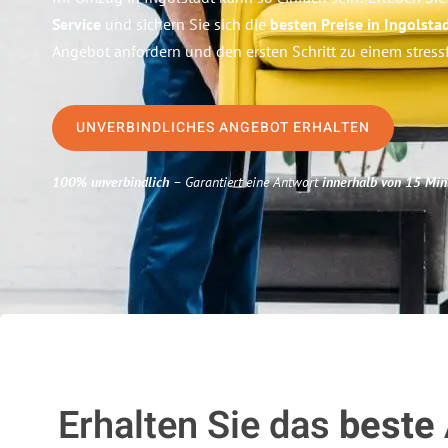
Service
und sichern Sie sich die
besten Preise in Ingolsta
Angebot anfordern und den ersten Schritt zu einem stres
UNVERBINDLICHES ANGEBOT ERHALTEN
100% unverbindlich
– Garantiert eine Antwort
innerhalb von 15 Min
Erhalten Sie das
beste