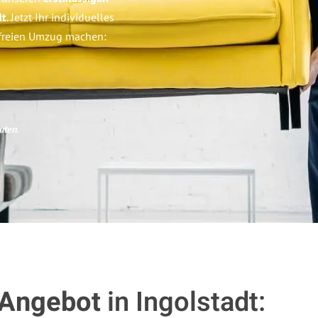
dt
. Jetzt Ihr individuelles
sfreien Umzug machen:
uten
.
 Angebot
in Ingolstadt: