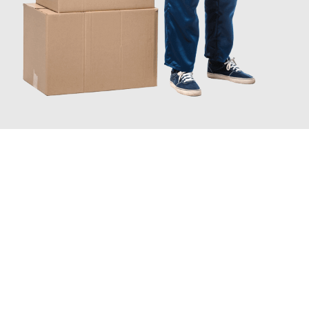
JETZT ANFRAGEN
Erleben Sie mit Umzugsmeister Richter Ingolstadt, wie
einfach
und stressfrei Ihr Umzug Ingolstadt San Marino
sein kann.
Unser Expertenteam steht bereit, um Ihnen einen reibungslosen
Übergang in Ihr neues Zuhause zu garantieren.