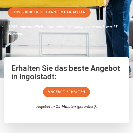
UNVERBINDLICHES ANGEBOT ERHALTEN
100% unverbindlich
– Garantiert eine Antwort
innerhalb von 15
Minuten
.
Erhalten Sie das
beste Angebot
in Ingolstadt:
ANGEBOT ERHALTEN
Angebot
in 15 Minuten
(garantiert).