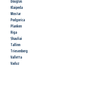
Douglas
Klaipeda
Mostar
Podgorica
Planken
Riga
Shauliai
Tallinn
Triesenberg
Valletta
Vaduz
Jetzt anfragen &
Angebot