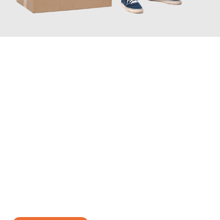
JETZT ANFRAGEN
Erleben Sie mit Umzugsmeister Richter Ingolstadt, wie
einfach
und stressfrei Ihr Umzug Ingolstadt Kaunas
sein kann. Unser
Expertenteam steht bereit, um Ihnen einen reibungslosen
Übergang in Ihr neues Zuhause zu garantieren.
Jetzt
unverbindliches Angebot
erhalten &
100€ sparen: