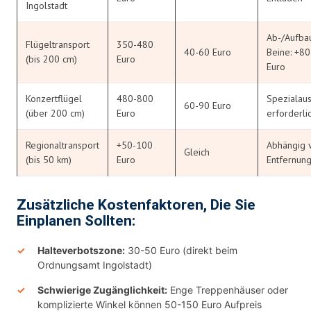
Ingolstadt
Ab-/Aufba
Flügeltransport
350-480
40-60 Euro
Beine: +8
(bis 200 cm)
Euro
Euro
Konzertflügel
480-800
Spezialau
60-90 Euro
(über 200 cm)
Euro
erforderli
Regionaltransport
+50-100
Abhängig 
Gleich
(bis 50 km)
Euro
Entfernun
Zusätzliche Kostenfaktoren, Die Sie
Einplanen Sollten:
Halteverbotszone:
30-50 Euro (direkt beim
Ordnungsamt Ingolstadt)
Schwierige Zugänglichkeit:
Enge Treppenhäuser oder
komplizierte Winkel können 50-150 Euro Aufpreis