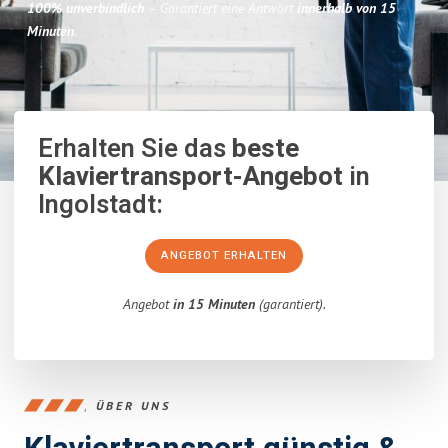
100% unverbindlich
– Garantiert eine Antwort
innerhalb von 15
Minuten
.
Erhalten Sie das
beste
Klaviertransport-Angebot
in
Ingolstadt:
ANGEBOT ERHALTEN
Angebot
in 15 Minuten
(garantiert).
ÜBER UNS