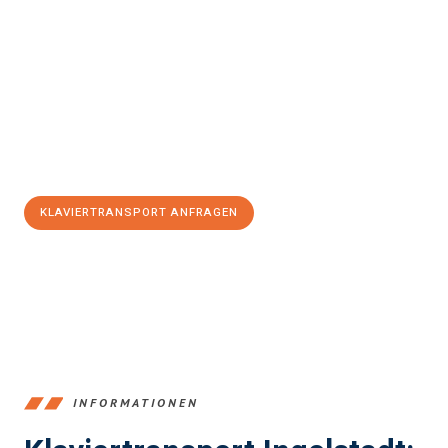
Erleben Sie mit Umzugsmeister Richter Ingolstadt, wie
einfach
und stressfrei Klaviertransport in Ingolstadt
sein kann. Unser
Expertenteam steht bereit, um Ihnen einen reibungslosen Ablauf
zu garantieren.
Jetzt
unverbindliches Angebot
erhalten &
100€ sparen:
KLAVIERTRANSPORT ANFRAGEN
+4915792653374
INFORMATIONEN