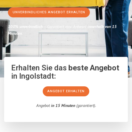
UNVERBINDLICHES ANGEBOT ERHALTEN
100% unverbindlich
– Garantiert eine Antwort
innerhalb von 15
Minuten
.
Erhalten Sie das
beste Angebot
in Ingolstadt:
ANGEBOT ERHALTEN
Angebot
in 15 Minuten
(garantiert).