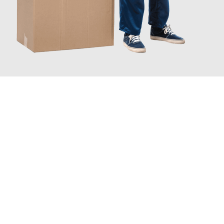
JETZT ANFRAGEN
Erleben Sie mit Umzugsmeister Richter Ingolstadt, wie
einfach
und stressfrei Ihr Umzug Ingolstadt Klaipeda
sein kann. Unser
Expertenteam steht bereit, um Ihnen einen reibungslosen
Übergang in Ihr neues Zuhause zu garantieren.