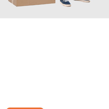
JETZT ANFRAGEN
Erleben Sie mit Umzugsmeister Richter Ingolstadt, wie
einfach
und stressfrei Ihr Umzug Ingolstadt Mostar
sein kann. Unser
Expertenteam steht bereit, um Ihnen einen reibungslosen
Übergang in Ihr neues Zuhause zu garantieren.
Jetzt
unverbindliches Angebot
erhalten &
100€ sparen: