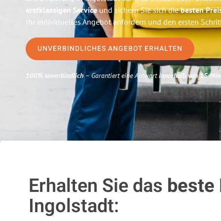
erstklassigen Service
und sichern Sie sich die
besten Prei
Ihr individuelles Angebot anfordern und den ersten Schri
UNVERBINDLICHES ANGEBOT ERHALTEN
100% unverbindlich
– Garantiert eine Antwort
innerhalb von 15 Min
Erhalten Sie das
beste
Ingolstadt: