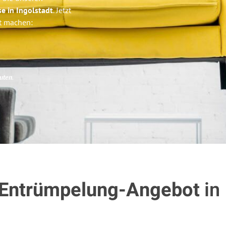
se in Ingolstadt
. Jetzt
tt machen:
uten
.
 Entrümpelung-Angebot
in