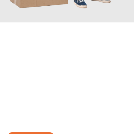
JETZT ANFRAGEN
Erleben Sie mit Umzugsmeister Richter Ingolstadt, wie
einfach
und stressfrei Ihr Umzug Ingolstadt Porto
sein kann. Unser
Expertenteam steht bereit, um Ihnen einen reibungslosen
Übergang in Ihr neues Zuhause zu garantieren.
Jetzt
unverbindliches Angebot
erhalten &
100€ sparen: