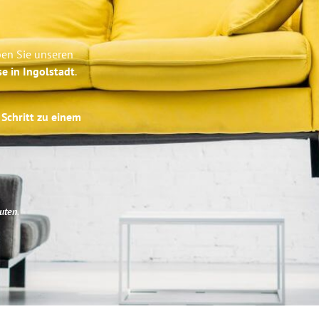
ben Sie unseren
se in Ingolstadt
.
 Schritt zu einem
uten
.