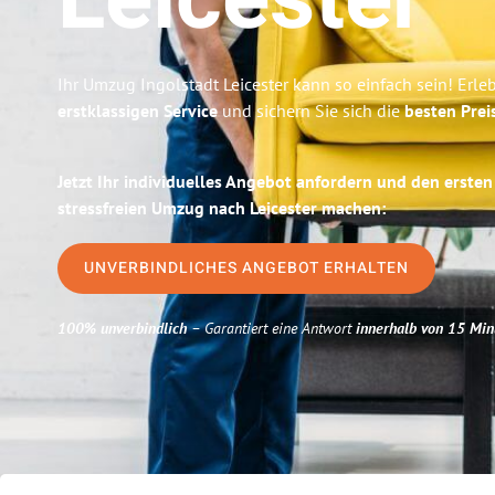
Leicester
Ihr Umzug Ingolstadt Leicester kann so einfach sein! Erle
erstklassigen Service
und sichern Sie sich die
besten Prei
Jetzt Ihr individuelles Angebot anfordern und den ersten
stressfreien Umzug nach Leicester machen:
UNVERBINDLICHES ANGEBOT ERHALTEN
100% unverbindlich
– Garantiert eine Antwort
innerhalb von 15 Min