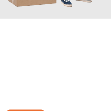
JETZT ANFRAGEN
Erleben Sie mit Umzugsmeister Richter Ingolstadt, wie
einfach
und stressfrei Ihr Umzug Ingolstadt Angus
sein kann. Unser
Expertenteam steht bereit, um Ihnen einen reibungslosen
Übergang in Ihr neues Zuhause zu garantieren.
Jetzt
unverbindliches Angebot
erhalten &
100€ sparen: