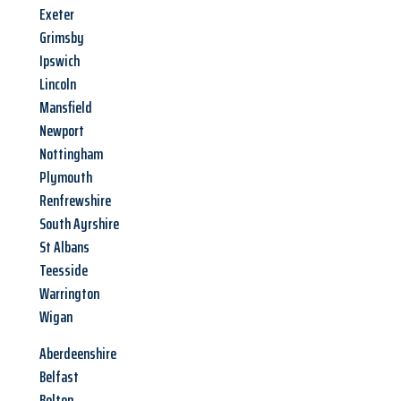
Exeter
Grimsby
Ipswich
Lincoln
Mansfield
Newport
Nottingham
Plymouth
Renfrewshire
South Ayrshire
St Albans
Teesside
Warrington
Wigan
Aberdeenshire
Belfast
Bolton