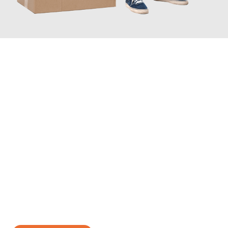
JETZT ANFRAGEN
Erleben Sie mit Umzugsmeister Richter Ingolstadt, wie
einfach
und stressfrei Ihr Umzug Ingolstadt Sale
sein kann. Unser
Expertenteam steht bereit, um Ihnen einen reibungslosen
Übergang in Ihr neues Zuhause zu garantieren.
Jetzt
unverbindliches Angebot
erhalten &
100€ sparen: