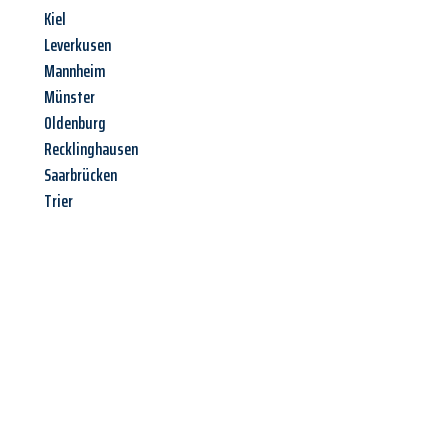
Kiel
Leverkusen
Mannheim
Münster
Oldenburg
Recklinghausen
Saarbrücken
Trier
Jetzt anfragen &
Angebot
mit Best-Preis
erhalten!
Schicken Sie uns jetzt Ihre unverbindliche Anfrage und sichern