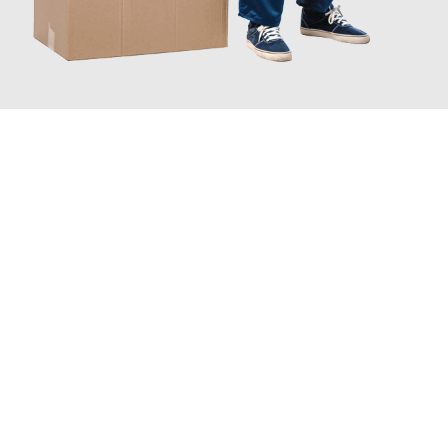
JETZT ANFRAGEN
Erleben Sie mit Umzugsmeister Richter Ingolstadt, wie
einfach
und stressfrei Ihr Umzug Ingolstadt Aachen
sein kann. Unser
Expertenteam steht bereit, um Ihnen einen reibungslosen
Übergang in Ihr neues Zuhause zu garantieren.
Jetzt
unverbindliches Angebot
erhalten &
100€ sparen: