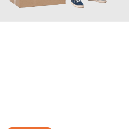
JETZT ANFRAGEN
Erleben Sie mit Umzugsmeister Richter Ingolstadt, wie
einfach
und stressfrei Ihr Umzug Ingolstadt Fife
sein kann. Unser
Expertenteam steht bereit, um Ihnen einen reibungslosen
Übergang in Ihr neues Zuhause zu garantieren.
Jetzt
unverbindliches Angebot
erhalten &
100€ sparen: