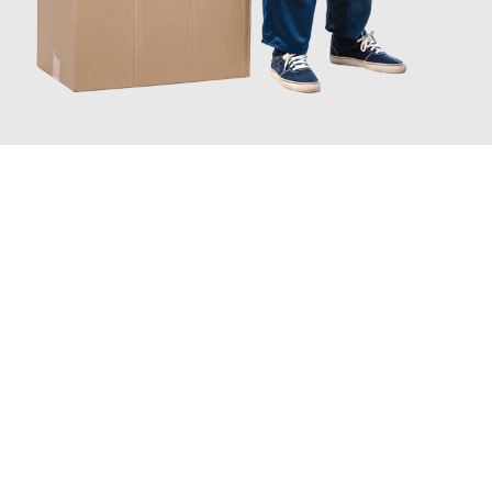
JETZT ANFRAGEN
Erleben Sie mit Umzugsmeister Richter Ingolstadt, wie
einfach
und stressfrei Ihr Umzug Ingolstadt Solingen
sein kann. Unser
Expertenteam steht bereit, um Ihnen einen reibungslosen
Übergang in Ihr neues Zuhause zu garantieren.