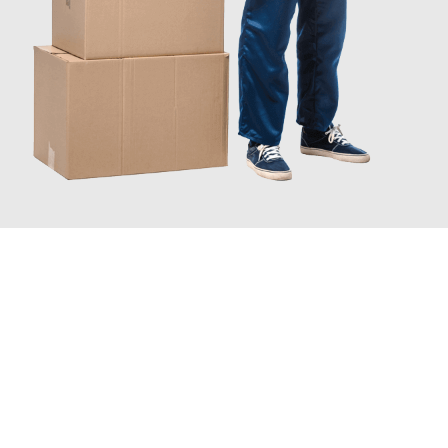
JETZT ANFRAGEN
Erleben Sie mit Umzugsmeister Richter Ingolstadt, wie
einfach
und stressfrei Ihr Umzug Ingolstadt Gelsenkirchen
sein kann.