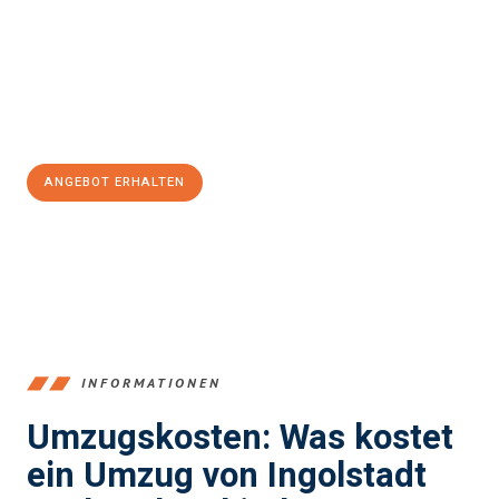
Unser Expertenteam steht bereit, um Ihnen einen reibungslosen
Übergang in Ihr neues Zuhause zu garantieren.
Jetzt
unverbindliches Angebot
erhalten &
100€ sparen:
ANGEBOT ERHALTEN
+4915792653374
INFORMATIONEN
Umzugskosten: Was kostet
ein Umzug von Ingolstadt