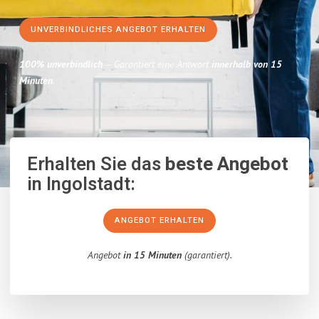
UNVERBINDLICHES ANGEBOT ERHALTEN
100% unverbindlich
– Garantiert eine Antwort
innerhalb von 15
Minuten
.
Erhalten Sie das
beste Angebot
in Ingolstadt:
ANGEBOT ERHALTEN
Angebot
in 15 Minuten
(garantiert).