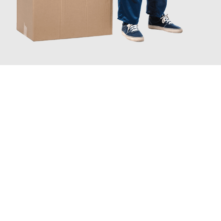
JETZT ANFRAGEN
Erleben Sie mit Umzugsmeister Richter Ingolstadt, wie
einfach
und stressfrei Ihr Umzug Ingolstadt Freiburg
sein kann. Unser
Expertenteam steht bereit, um Ihnen einen reibungslosen
Übergang in Ihr neues Zuhause zu garantieren.