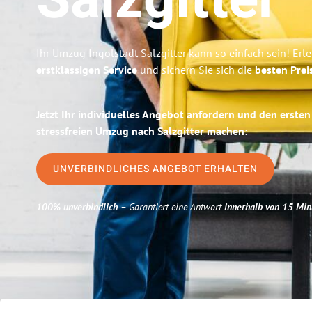
Salzgitter
Ihr Umzug Ingolstadt Salzgitter kann so einfach sein! Erl
erstklassigen Service
und sichern Sie sich die
besten Prei
Jetzt Ihr individuelles Angebot anfordern und den ersten
stressfreien Umzug nach Salzgitter machen:
UNVERBINDLICHES ANGEBOT ERHALTEN
100% unverbindlich
– Garantiert eine Antwort
innerhalb von 15 Min