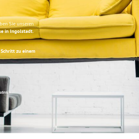
eben Sie unseren
se in Ingolstadt
.
 Schritt zu einem
uten
.