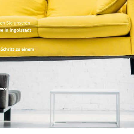
ben Sie unseren
se in Ingolstadt
.
 Schritt zu einem
uten
.