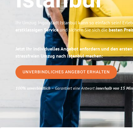
Istanbul
Ihr Umzug Ingolstadt Istanbul kann so einfach sein! Erle
erstklassigen Service
und sichern Sie sich die
besten Prei
Jetzt Ihr individuelles Angebot anfordern und den ersten
stressfreien Umzug nach Istanbul machen:
UNVERBINDLICHES ANGEBOT ERHALTEN
100% unverbindlich
– Garantiert eine Antwort
innerhalb von 15 Min