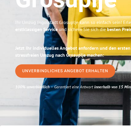
Grosuplje
Ihr Umzug Ingolstadt Grosuplje kann so einfach sein! Erl
erstklassigen Service
und sichern Sie sich die
besten Prei
Jetzt Ihr individuelles Angebot anfordern und den ersten
stressfreien Umzug nach Grosuplje machen:
UNVERBINDLICHES ANGEBOT ERHALTEN
100% unverbindlich
– Garantiert eine Antwort
innerhalb von 15 Min