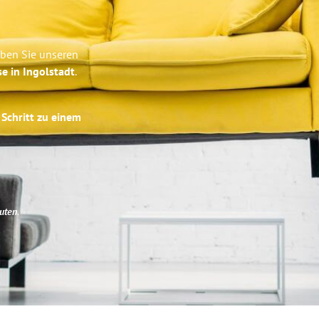
eben Sie unseren
se in Ingolstadt
.
 Schritt zu einem
uten
.