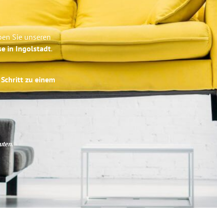
ben Sie unseren
se in Ingolstadt
.
 Schritt zu einem
uten
.