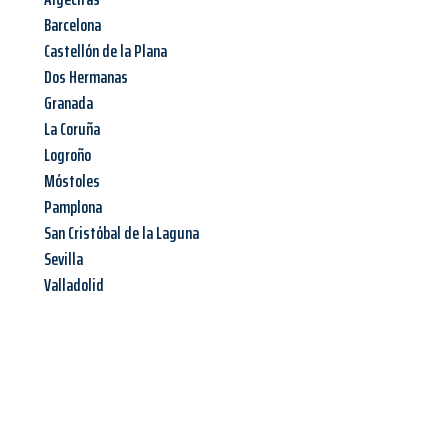
Barcelona
Castellón de la Plana
Dos Hermanas
Granada
La Coruña
Logroño
Móstoles
Pamplona
San Cristóbal de la Laguna
Sevilla
Valladolid
Jetzt anfragen &
Angebot