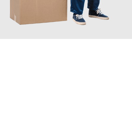
JETZT ANFRAGEN
Erleben Sie mit Umzugsmeister Richter Ingolstadt, wie
einfach
und stressfrei Ihr Umzug Ingolstadt Ourense
sein kann. Unser
Expertenteam steht bereit, um Ihnen einen reibungslosen
Übergang in Ihr neues Zuhause zu garantieren.