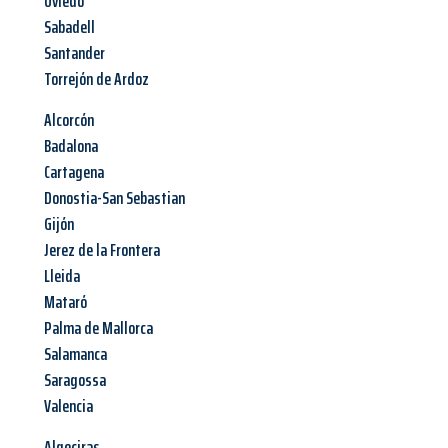
Oviedo
Sabadell
Santander
Torrejón de Ardoz
Alcorcón
Badalona
Cartagena
Donostia-San Sebastian
Gijón
Jerez de la Frontera
Lleida
Mataró
Palma de Mallorca
Salamanca
Saragossa
Valencia
Algeciras