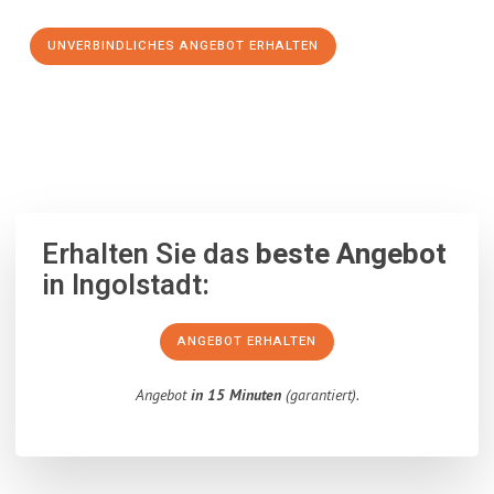
UNVERBINDLICHES ANGEBOT ERHALTEN
100% unverbindlich
– Garantiert eine Antwort
innerhalb von 15
Minuten
.
Erhalten Sie das
beste Angebot
in Ingolstadt:
ANGEBOT ERHALTEN
Angebot
in 15 Minuten
(garantiert).