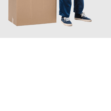
JETZT ANFRAGEN
Erleben Sie mit Umzugsmeister Richter Ingolstadt, wie
einfach
und stressfrei Ihr Umzug Ingolstadt Bordeaux
sein kann. Unser
Expertenteam steht bereit, um Ihnen einen reibungslosen
Übergang in Ihr neues Zuhause zu garantieren.