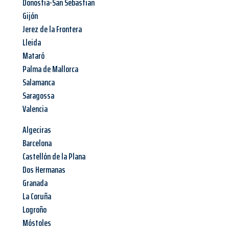
Donostia-San Sebastian
Gijón
Jerez de la Frontera
Lleida
Mataró
Palma de Mallorca
Salamanca
Saragossa
Valencia
Algeciras
Barcelona
Castellón de la Plana
Dos Hermanas
Granada
La Coruña
Logroño
Móstoles