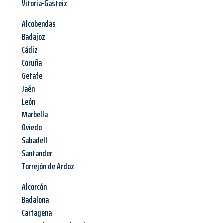
Vitoria-Gasteiz
Alcobendas
Badajoz
Cádiz
Coruña
Getafe
Jaén
León
Marbella
Oviedo
Sabadell
Santander
Torrejón de Ardoz
Alcorcón
Badalona
Cartagena