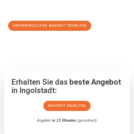
Schritt zu einem stressfreien Umzug nach Santa Coloma de
Gramanet machen:
UNVERBINDLICHES ANGEBOT ERHALTEN
100% unverbindlich
– Garantiert eine Antwort
innerhalb von 15
Minuten
.
Erhalten Sie das
beste Angebot
in Ingolstadt:
ANGEBOT ERHALTEN
Angebot
in 15 Minuten
(garantiert).