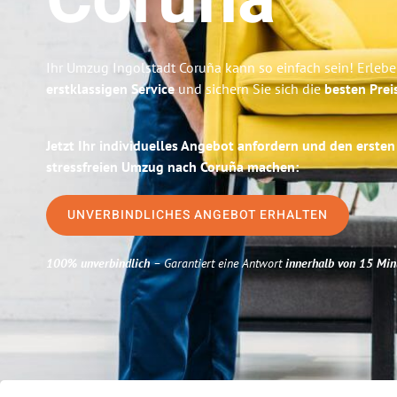
Coruña
Ihr Umzug Ingolstadt Coruña kann so einfach sein! Erleb
erstklassigen Service
und sichern Sie sich die
besten Prei
Jetzt Ihr individuelles Angebot anfordern und den ersten
stressfreien Umzug nach Coruña machen:
UNVERBINDLICHES ANGEBOT ERHALTEN
100% unverbindlich
– Garantiert eine Antwort
innerhalb von 15 Min