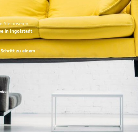
en Sie unseren
se in Ingolstadt
.
 Schritt zu einem
uten
.