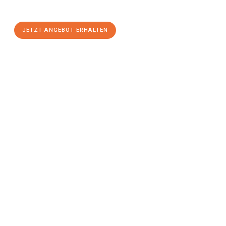
einen
stressfreien Umzug
mit maximalem Komfort:
JETZT ANGEBOT ERHALTEN