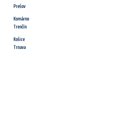
Prešov
Komárno
Trenčín
Košice
Trnava
Jetzt anfragen &
Angebot
mit Best-Preis
erhalten!
Schicken Sie uns jetzt Ihre unverbindliche Anfrage und sichern
Sie sich Ihr
individuelles Umzugsangebot für Ihr Anliegen in
Ingolstadt
zum Best-Preis! Nutzen Sie die Gelegenheit für