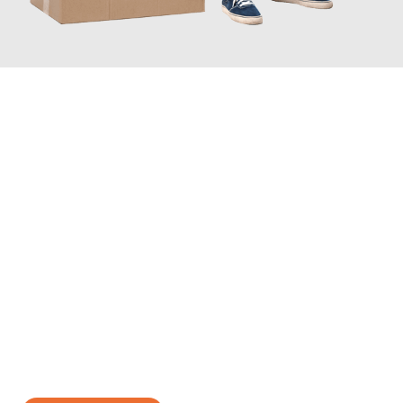
JETZT ANFRAGEN
Erleben Sie mit Umzugsmeister Richter Ingolstadt, wie
einfach
und stressfrei Ihr Umzug Ingolstadt Trenčín
sein kann. Unser
Expertenteam steht bereit, um Ihnen einen reibungslosen
Übergang in Ihr neues Zuhause zu garantieren.
Jetzt
unverbindliches Angebot
erhalten &
100€ sparen: