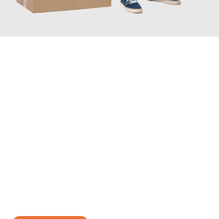
JETZT ANFRAGEN
Erleben Sie mit Umzugsmeister Richter Ingolstadt, wie
einfach
und stressfrei Ihr Umzug Ingolstadt Olmütz
sein kann. Unser
Expertenteam steht bereit, um Ihnen einen reibungslosen
Übergang in Ihr neues Zuhause zu garantieren.
Jetzt
unverbindliches Angebot
erhalten &
100€ sparen: