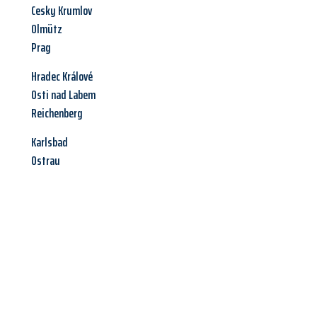
Cesky Krumlov
Olmütz
Prag
Hradec Králové
Osti nad Labem
Reichenberg
Karlsbad
Ostrau
Jetzt anfragen &
Angebot
mit Best-Preis
erhalten!