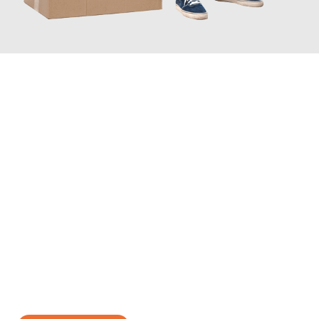
JETZT ANFRAGEN
Erleben Sie mit Umzugsmeister Richter Ingolstadt, wie
einfach
und stressfrei Ihr Umzug Ingolstadt Nitra
sein kann. Unser
Expertenteam steht bereit, um Ihnen einen reibungslosen
Übergang in Ihr neues Zuhause zu garantieren.
Jetzt
unverbindliches Angebot
erhalten &
100€ sparen: