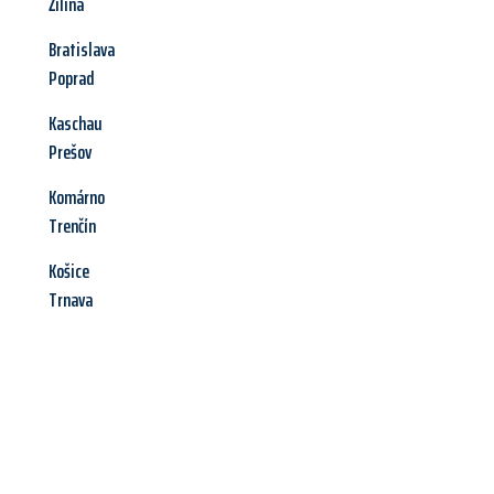
Žilina
Bratislava
Poprad
Kaschau
Prešov
Komárno
Trenčín
Košice
Trnava
Jetzt anfragen &
Angebot