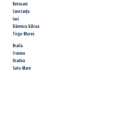
Botosani
Constanța
Iasi
Râmnicu Vâlcea
Tirgu-Mures
Braila
Craiova
Oradea
Satu-Mare
Jetzt anfragen &
Angebot
mit Best-Preis
erhalten!