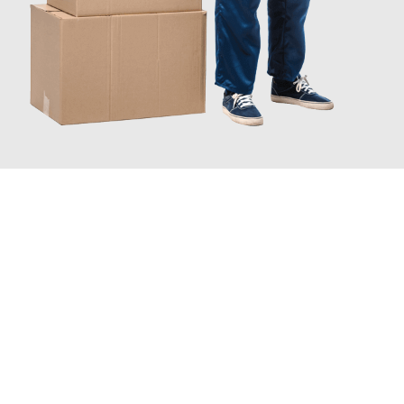
JETZT ANFRAGEN
Erleben Sie mit Umzugsmeister Richter Ingolstadt, wie
einfach
und stressfrei Ihr Umzug Ingolstadt Constanța
sein kann.
Unser Expertenteam steht bereit, um Ihnen einen reibungslosen
Übergang in Ihr neues Zuhause zu garantieren.