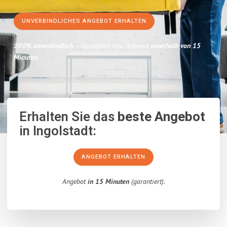
UNVERBINDLICHES ANGEBOT ERHALTEN
100% unverbindlich
– Garantiert eine Antwort
innerhalb von 15
Minuten
.
Erhalten Sie das
beste Angebot
in Ingolstadt:
ANGEBOT ERHALTEN
Angebot
in 15 Minuten
(garantiert).