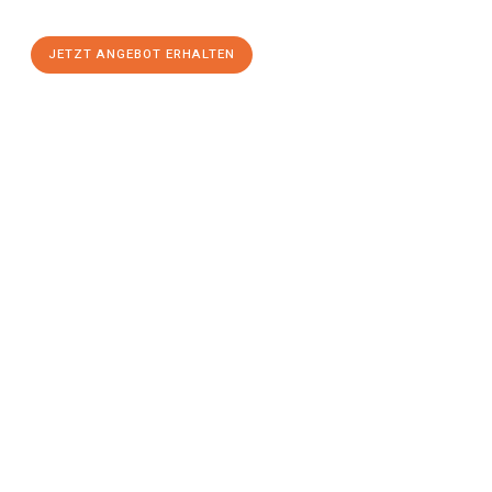
einen
stressfreien Umzug
mit maximalem Komfort:
JETZT ANGEBOT ERHALTEN