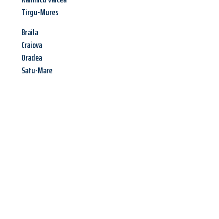
Tirgu-Mures
Braila
Craiova
Oradea
Satu-Mare
Jetzt anfragen &
Angebot
mit Best-Preis
erhalten!
Schicken Sie uns jetzt Ihre unverbindliche Anfrage und sichern
Sie sich Ihr
individuelles Umzugsangebot für Ihr Anliegen in
Ingolstadt
zum Best-Preis! Nutzen Sie die Gelegenheit für