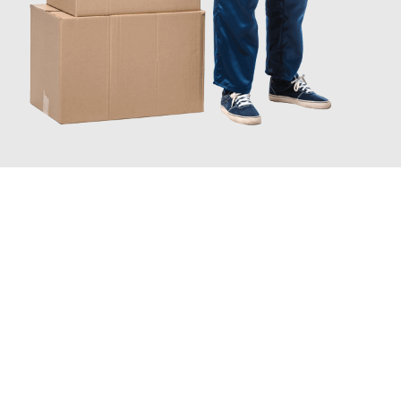
JETZT ANFRAGEN
Erleben Sie mit Umzugsmeister Richter Ingolstadt, wie
einfach
und stressfrei Ihr Umzug Ingolstadt Baia Mare
sein kann.
Unser Expertenteam steht bereit, um Ihnen einen reibungslosen
Übergang in Ihr neues Zuhause zu garantieren.