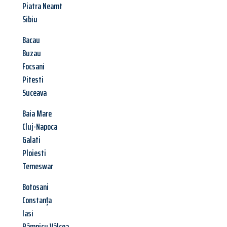
Piatra Neamt
Sibiu
Bacau
Buzau
Focsani
Pitesti
Suceava
Baia Mare
Cluj-Napoca
Galati
Ploiesti
Temeswar
Botosani
Constanța
Iasi
Râmnicu Vâlcea