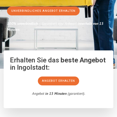
UNVERBINDLICHES ANGEBOT ERHALTEN
100% unverbindlich
– Garantiert eine Antwort
innerhalb von 15
Minuten
.
Erhalten Sie das
beste Angebot
in Ingolstadt:
ANGEBOT ERHALTEN
Angebot
in 15 Minuten
(garantiert).