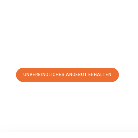
Buzau
Ihr Umzug Ingolstadt Buzau kann so einfach sein! Erleben 
erstklassigen Service
und sichern Sie sich die
besten Prei
Jetzt Ihr individuelles Angebot anfordern und den erst
stressfreien Umzug nach Buzau machen:
UNVERBINDLICHES ANGEBOT ERHALTEN
100% unverbindlich
– Garantiert eine Antwort
innerhalb von 15 Min