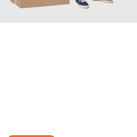
JETZT ANFRAGEN
Erleben Sie mit Umzugsmeister Richter Ingolstadt, wie
einfach
und stressfrei Ihr Umzug Ingolstadt Toruń
sein kann. Unser
Expertenteam steht bereit, um Ihnen einen reibungslosen
Übergang in Ihr neues Zuhause zu garantieren.
Jetzt
unverbindliches Angebot
erhalten &
100€ sparen: