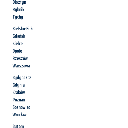
Olsztyn
Rybnik
Tychy
Bielsko-Biała
Gdańsk
Kielce
Opole
Rzeszów
Warszawa
Bydgoszcz
Gdynia
Kraków
Poznań
Sosnowiec
Wrocław
Bytom