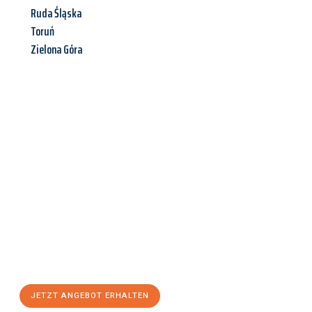
Ruda Śląska
Toruń
Zielona Góra
Jetzt anfragen &
Angebot
mit Best-Preis
erhalten!
Schicken Sie uns jetzt Ihre unverbindliche Anfrage und sichern
Sie sich Ihr
individuelles Umzugsangebot für Ihr Anliegen in
Ingolstadt
zum Best-Preis! Nutzen Sie die Gelegenheit für
einen
stressfreien Umzug
mit maximalem Komfort:
JETZT ANGEBOT ERHALTEN