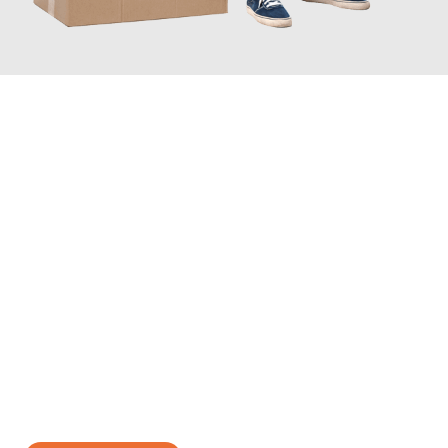
JETZT ANFRAGEN
Erleben Sie mit Umzugsmeister Richter Ingolstadt, wie
einfach
und stressfrei Ihr Umzug Ingolstadt Lublin
sein kann. Unser
Expertenteam steht bereit, um Ihnen einen reibungslosen
Übergang in Ihr neues Zuhause zu garantieren.
Jetzt
unverbindliches Angebot
erhalten &
100€ sparen: