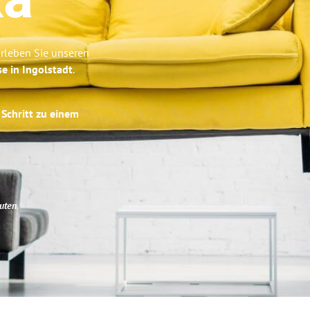
ka
Erleben Sie unseren
se in Ingolstadt
.
 Schritt zu einem
uten
.