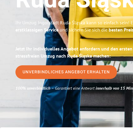
Ruda Śląs
Ihr Umzug Ingolstadt Ruda Śląska kann so einfach sein! 
erstklassigen Service
und sichern Sie sich die
besten Prei
Jetzt Ihr individuelles Angebot anfordern und den ersten
stressfreien Umzug nach Ruda Śląska machen:
UNVERBINDLICHES ANGEBOT ERHALTEN
100% unverbindlich
– Garantiert eine Antwort
innerhalb von 15 Min