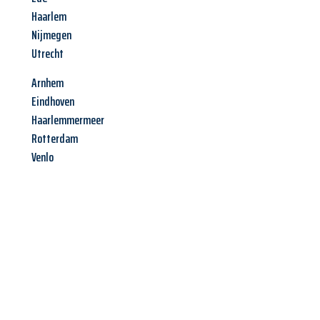
Haarlem
Nijmegen
Utrecht
Arnhem
Eindhoven
Haarlemmermeer
Rotterdam
Venlo
Jetzt anfragen &
Angebot
mit Best-Preis
erhalten!