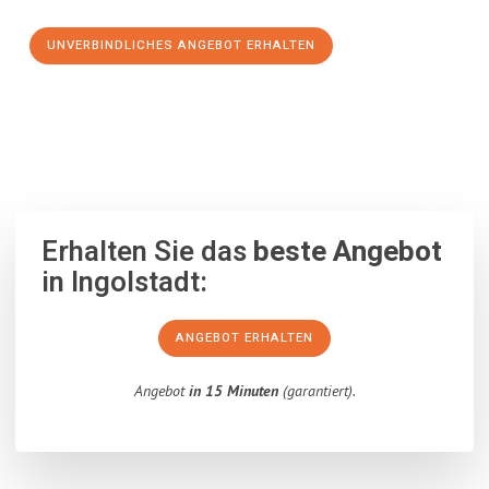
UNVERBINDLICHES ANGEBOT ERHALTEN
100% unverbindlich
– Garantiert eine Antwort
innerhalb von 15
Minuten
.
Erhalten Sie das
beste Angebot
in Ingolstadt:
ANGEBOT ERHALTEN
Angebot
in 15 Minuten
(garantiert).