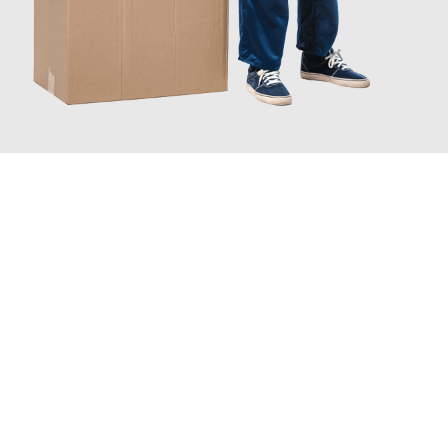
JETZT ANFRAGEN
Erleben Sie mit Umzugsmeister Richter Ingolstadt, wie
einfach
und stressfrei Ihr Umzug Ingolstadt Zaanstad
sein kann.
Unser Expertenteam steht bereit, um Ihnen einen reibungslosen
Übergang in Ihr neues Zuhause zu garantieren.