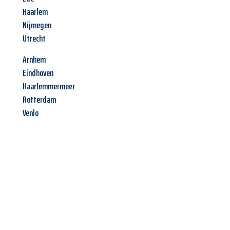
Haarlem
Nijmegen
Utrecht
Arnhem
Eindhoven
Haarlemmermeer
Rotterdam
Venlo
Jetzt anfragen &
Angebot
mit Best-Preis
erhalten!