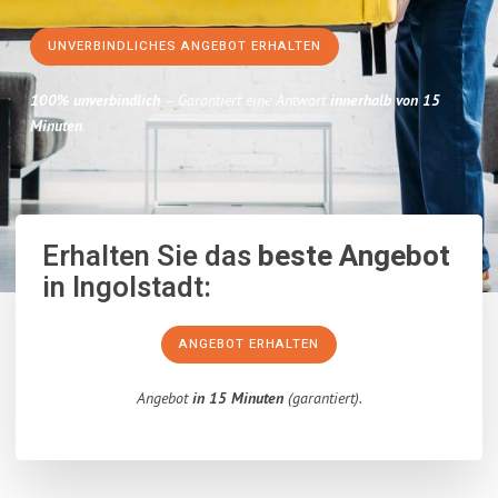
UNVERBINDLICHES ANGEBOT ERHALTEN
100% unverbindlich
– Garantiert eine Antwort
innerhalb von 15
Minuten
.
Erhalten Sie das
beste Angebot
in Ingolstadt:
ANGEBOT ERHALTEN
Angebot
in 15 Minuten
(garantiert).