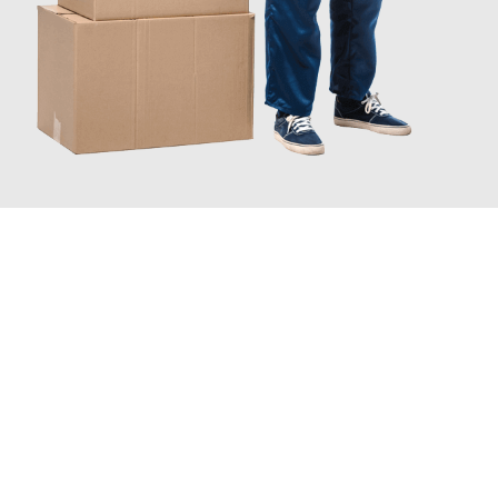
JETZT ANFRAGEN
Erleben Sie mit Umzugsmeister Richter Ingolstadt, wie
einfach
und stressfrei Ihr Umzug Ingolstadt Groningen
sein kann.
Unser Expertenteam steht bereit, um Ihnen einen reibungslosen
Übergang in Ihr neues Zuhause zu garantieren.