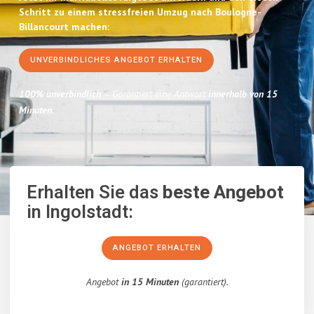
Schritt zu einem stressfreien Umzug nach Boulogne-
Billancourt machen:
UNVERBINDLICHES ANGEBOT ERHALTEN
100% unverbindlich
– Garantiert eine Antwort
innerhalb von 15
Minuten
.
Erhalten Sie das
beste Angebot
in Ingolstadt:
ANGEBOT ERHALTEN
Angebot
in 15 Minuten
(garantiert).