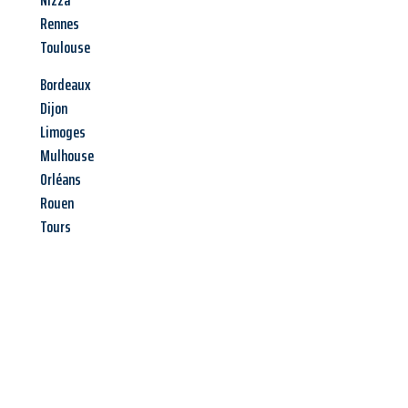
Nizza
Rennes
Toulouse
Bordeaux
Dijon
Limoges
Mulhouse
Orléans
Rouen
Tours
Jetzt anfragen &
Angebot
mit Best-Preis
erhalten!