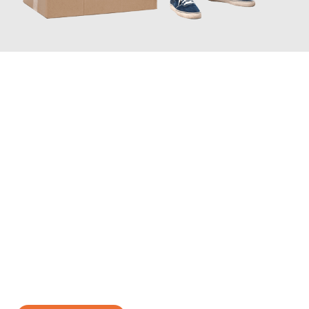
JETZT ANFRAGEN
Erleben Sie mit Umzugsmeister Richter Ingolstadt, wie
einfach
und stressfrei Ihr Umzug Ingolstadt Angers
sein kann. Unser
Expertenteam steht bereit, um Ihnen einen reibungslosen
Übergang in Ihr neues Zuhause zu garantieren.
Jetzt
unverbindliches Angebot
erhalten &
100€ sparen: