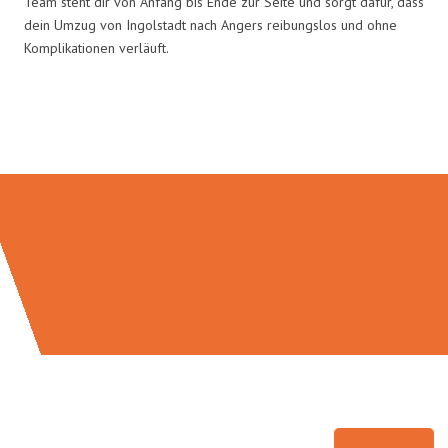
Team steht dir von Anfang bis Ende zur Seite und sorgt dafür, dass
dein Umzug von Ingolstadt nach Angers reibungslos und ohne
Komplikationen verläuft.
Umzugsmeister Richter in Zahlen: