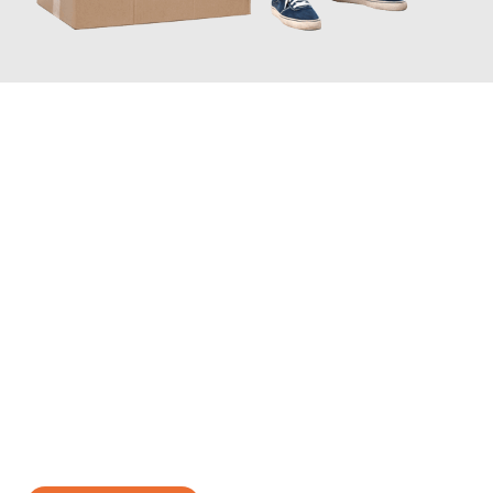
JETZT ANFRAGEN
Erleben Sie mit Umzugsmeister Richter Ingolstadt, wie
einfach
und stressfrei Ihr Umzug Ingolstadt Plewen
sein kann. Unser
Expertenteam steht bereit, um Ihnen einen reibungslosen
Übergang in Ihr neues Zuhause zu garantieren.
Jetzt
unverbindliches Angebot
erhalten &
100€ sparen: