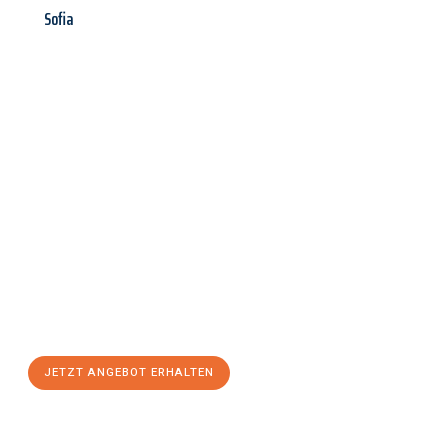
Sofia
Jetzt anfragen &
Angebot
mit Best-Preis
erhalten!
Schicken Sie uns jetzt Ihre unverbindliche Anfrage und sichern
Sie sich Ihr
individuelles Umzugsangebot für Ihr Anliegen in
Ingolstadt
zum Best-Preis! Nutzen Sie die Gelegenheit für
einen
stressfreien Umzug
mit maximalem Komfort:
JETZT ANGEBOT ERHALTEN