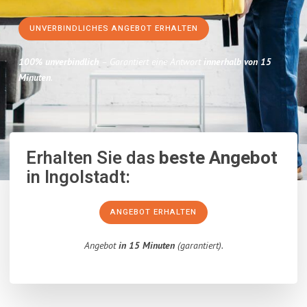
UNVERBINDLICHES ANGEBOT ERHALTEN
100% unverbindlich
– Garantiert eine Antwort
innerhalb von 15
Minuten
.
Erhalten Sie das
beste Angebot
in Ingolstadt:
ANGEBOT ERHALTEN
Angebot
in 15 Minuten
(garantiert).