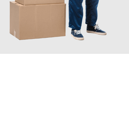
JETZT ANFRAGEN
Erleben Sie mit Umzugsmeister Richter Ingolstadt, wie
einfach
und stressfrei Ihr Umzug Ingolstadt Chaskowo
sein kann.
Unser Expertenteam steht bereit, um Ihnen einen reibungslosen
Übergang in Ihr neues Zuhause zu garantieren.