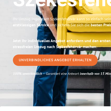
Székesfeh
Ihr Umzug Ingolstadt Székesfehérvár kann so einfach sein
erstklassigen Service
und sichern Sie sich die
besten Prei
Jetzt Ihr individuelles Angebot anfordern und den ersten
stressfreien Umzug nach Székesfehérvár machen:
UNVERBINDLICHES ANGEBOT ERHALTEN
100% unverbindlich
– Garantiert eine Antwort
innerhalb von 15 Min