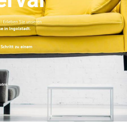
érvár
! Erleben Sie unseren
se in Ingolstadt
.
 Schritt zu einem
uten
.