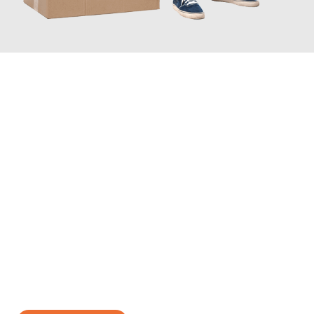
JETZT ANFRAGEN
Erleben Sie mit Umzugsmeister Richter Ingolstadt, wie
einfach
und stressfrei Ihr Umzug Ingolstadt Šentjur
sein kann. Unser
Expertenteam steht bereit, um Ihnen einen reibungslosen
Übergang in Ihr neues Zuhause zu garantieren.
Jetzt
unverbindliches Angebot
erhalten &
100€ sparen: