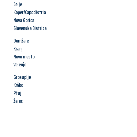
Celje
Koper/Capodistria
Nova Gorica
Slovenska Bistrica
Domžale
Kranj
Novo mesto
Velenje
Grosuplje
Krško
Ptuj
Žalec