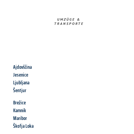
UMZÜGE &
TRANSPORTE
Ajdovščina
Jesenice
Ljubljana
Šentjur
Brežice
Kamnik
Maribor
Škofja Loka