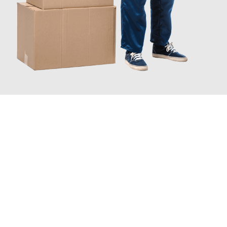
JETZT ANFRAGEN
Erleben Sie mit Umzugsmeister Richter Ingolstadt, wie
einfach
und stressfrei Ihr Umzug Ingolstadt Norrköping
sein kann.
Unser Expertenteam steht bereit, um Ihnen einen reibungslosen
Übergang in Ihr neues Zuhause zu garantieren.