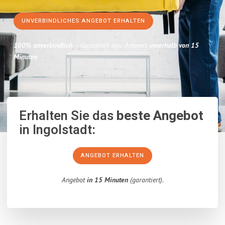
UNVERBINDLICHES ANGEBOT ERHALTEN
100% unverbindlich
– Garantiert eine Antwort
innerhalb von 15
Minuten
.
Erhalten Sie das
beste Angebot
in Ingolstadt:
ANGEBOT ERHALTEN
Angebot
in 15 Minuten
(garantiert).