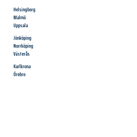
Helsingborg
Malmö
Uppsala
Jönköping
Norrköping
Västerås
Karlkrona
Örebro
Jetzt anfragen &
Angebot
mit Best-Preis
erhalten!