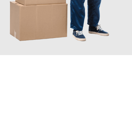
JETZT ANFRAGEN
Erleben Sie mit Umzugsmeister Richter Ingolstadt, wie
einfach
und stressfrei Ihr Umzug Ingolstadt Jönköping
sein kann.
Unser Expertenteam steht bereit, um Ihnen einen reibungslosen
Übergang in Ihr neues Zuhause zu garantieren.