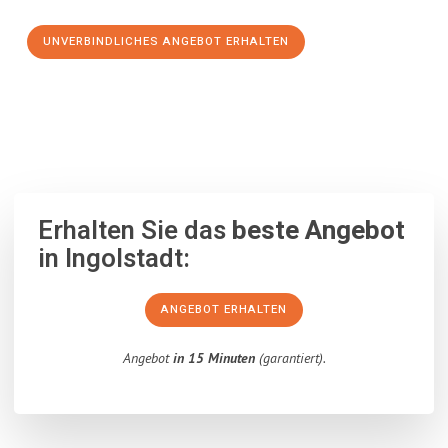
UNVERBINDLICHES ANGEBOT ERHALTEN
100% unverbindlich
– Garantiert eine Antwort
innerhalb von 15
Minuten
.
Erhalten Sie das
beste Angebot
in Ingolstadt:
ANGEBOT ERHALTEN
Angebot
in 15 Minuten
(garantiert).