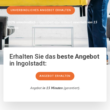
UNVERBINDLICHES ANGEBOT ERHALTEN
100% unverbindlich
– Garantiert eine Antwort
innerhalb von 15
Minuten
.
Erhalten Sie das
beste Angebot
in Ingolstadt:
ANGEBOT ERHALTEN
Angebot
in 15 Minuten
(garantiert).