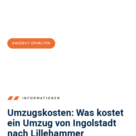
Übergang in Ihr neues Zuhause zu garantieren.
Jetzt
unverbindliches Angebot
erhalten &
100€ sparen:
ANGEBOT ERHALTEN
+4915792653374
INFORMATIONEN
Umzugskosten: Was kostet
ein Umzug von Ingolstadt
nach Lillehammer