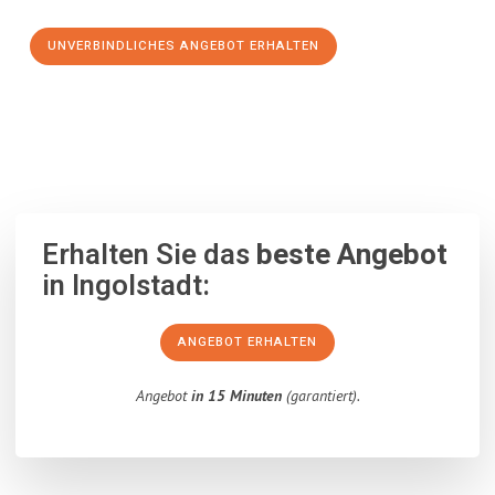
UNVERBINDLICHES ANGEBOT ERHALTEN
100% unverbindlich
– Garantiert eine Antwort
innerhalb von 15
Minuten
.
Erhalten Sie das
beste Angebot
in Ingolstadt:
ANGEBOT ERHALTEN
Angebot
in 15 Minuten
(garantiert).