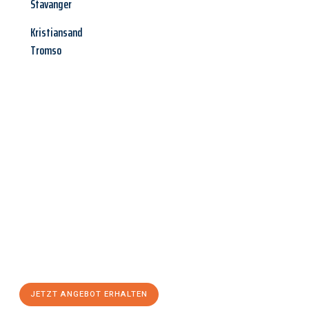
Stavanger
Kristiansand
Tromso
Jetzt anfragen &
Angebot
mit Best-Preis
erhalten!
Schicken Sie uns jetzt Ihre unverbindliche Anfrage und sichern
Sie sich Ihr
individuelles Umzugsangebot für Ihr Anliegen in
Ingolstadt
zum Best-Preis! Nutzen Sie die Gelegenheit für
einen
stressfreien Umzug
mit maximalem Komfort:
JETZT ANGEBOT ERHALTEN