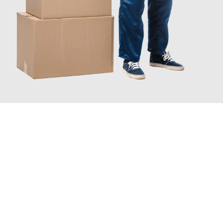
JETZT ANFRAGEN
Erleben Sie mit Umzugsmeister Richter Ingolstadt, wie
einfach
und stressfrei Ihr Umzug Ingolstadt Lillehammer
sein kann.
Unser Expertenteam steht bereit, um Ihnen einen reibungslosen