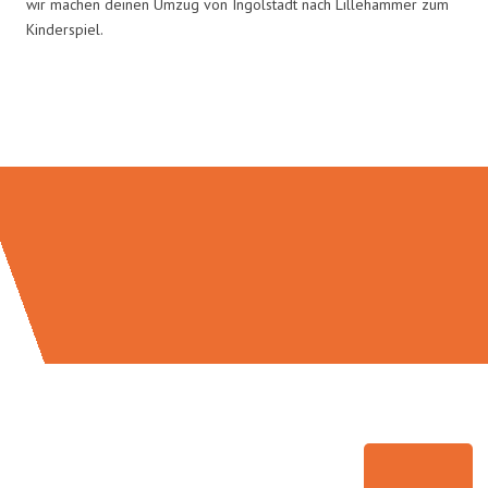
wir machen deinen Umzug von Ingolstadt nach Lillehammer zum
Kinderspiel.
Umzugsmeister Richter in Zahlen: