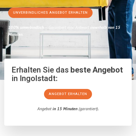
UNVERBINDLICHES ANGEBOT ERHALTEN
100% unverbindlich
– Garantiert eine Antwort
innerhalb von 15
Minuten
.
Erhalten Sie das
beste Angebot
in Ingolstadt:
ANGEBOT ERHALTEN
Angebot
in 15 Minuten
(garantiert).