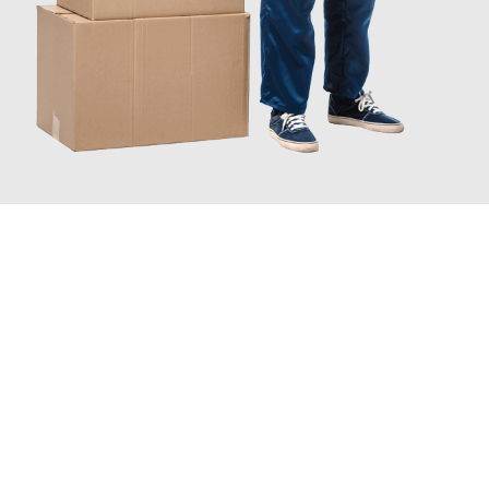
JETZT ANFRAGEN
Erleben Sie mit Umzugsmeister Richter Ingolstadt, wie
einfach
und stressfrei Ihr Umzug Ingolstadt Dudelange
sein kann.
Unser Expertenteam steht bereit, um Ihnen einen reibungslosen
Übergang in Ihr neues Zuhause zu garantieren.