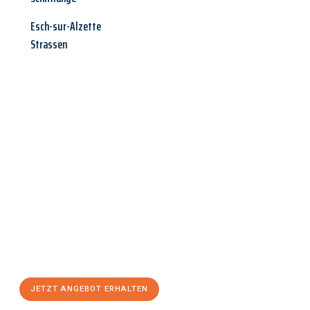
Esch-sur-Alzette
Strassen
Jetzt anfragen &
Angebot
mit Best-Preis
erhalten!
Schicken Sie uns jetzt Ihre unverbindliche Anfrage und sichern
Sie sich Ihr
individuelles Umzugsangebot für Ihr Anliegen in
Ingolstadt
zum Best-Preis! Nutzen Sie die Gelegenheit für
einen
stressfreien Umzug
mit maximalem Komfort:
JETZT ANGEBOT ERHALTEN