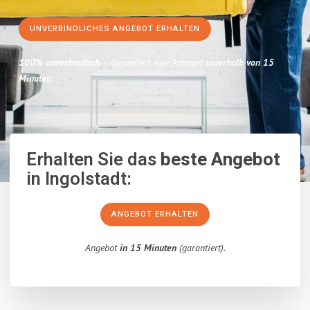
UNVERBINDLICHES ANGEBOT ERHALTEN
100% unverbindlich
– Garantiert eine Antwort
innerhalb von 15
Minuten
.
Erhalten Sie das
beste Angebot
in Ingolstadt:
ANGEBOT ERHALTEN
Angebot
in 15 Minuten
(garantiert).