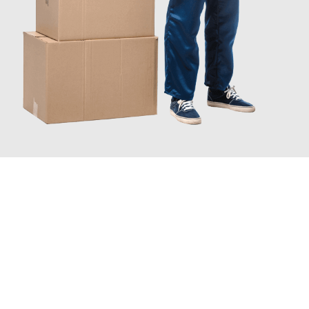
JETZT ANFRAGEN
Erleben Sie mit Umzugsmeister Richter Ingolstadt, wie
einfach
und stressfrei Ihr Umzug Ingolstadt Bettembourg
sein kann.