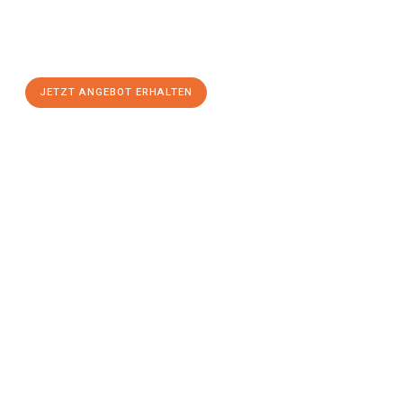
Sie sich Ihr
individuelles Umzugsangebot für Ihr Anliegen in
Ingolstadt
zum Best-Preis! Nutzen Sie die Gelegenheit für
einen
stressfreien Umzug
mit maximalem Komfort:
JETZT ANGEBOT ERHALTEN