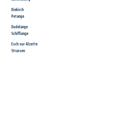
Diekirch
Petange
Dudelange
Schifflange
Esch-sur-Alzette
Strassen
Jetzt anfragen &
Angebot
mit Best-Preis
erhalten!
Schicken Sie uns jetzt Ihre unverbindliche Anfrage und sichern