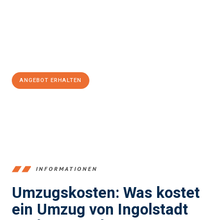
Unser Expertenteam steht bereit, um Ihnen einen reibungslosen
Übergang in Ihr neues Zuhause zu garantieren.
Jetzt
unverbindliches Angebot
erhalten &
100€ sparen:
ANGEBOT ERHALTEN
+4915792653374
INFORMATIONEN
Umzugskosten: Was kostet
ein Umzug von Ingolstadt