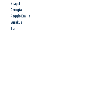
Neapel
Perugia
Reggio Emilia
Syrakus
Turin
Jetzt anfragen &
Angebot
mit Best-Preis
erhalten!
Schicken Sie uns jetzt Ihre unverbindliche Anfrage und sichern
Sie sich Ihr
individuelles Umzugsangebot für Ihr Anliegen in
Ingolstadt
zum Best-Preis! Nutzen Sie die Gelegenheit für
einen
stressfreien Umzug
mit maximalem Komfort: