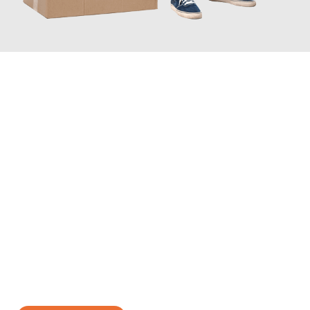
JETZT ANFRAGEN
Erleben Sie mit Umzugsmeister Richter Ingolstadt, wie
einfach
und stressfrei Ihr Umzug Ingolstadt Terni
sein kann. Unser
Expertenteam steht bereit, um Ihnen einen reibungslosen
Übergang in Ihr neues Zuhause zu garantieren.
Jetzt
unverbindliches Angebot
erhalten &
100€ sparen: